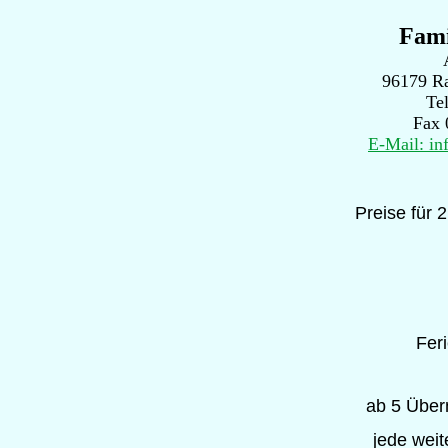
Fami
96179 Ra
Te
Fax 
E-Mail: i
Preise für 
Fer
ab 5 Über
jede weit